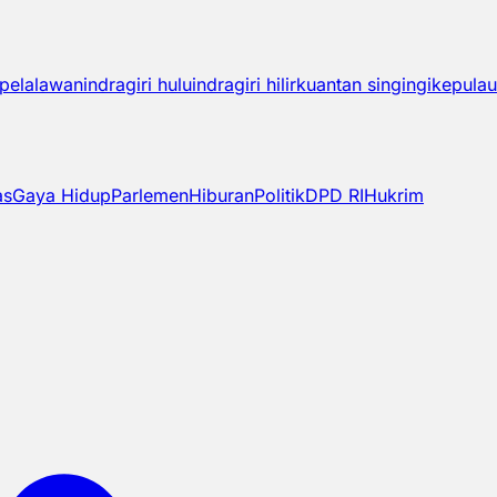
pelalawan
indragiri hulu
indragiri hilir
kuantan singingi
kepulau
as
Gaya Hidup
Parlemen
Hiburan
Politik
DPD RI
Hukrim