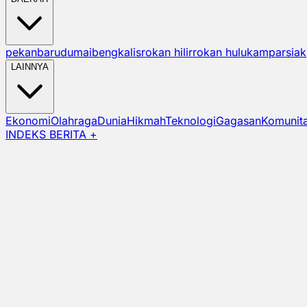
pekanbaru
dumai
bengkalis
rokan hilir
rokan hulu
kampar
siak
LAINNYA
Ekonomi
Olahraga
Dunia
Hikmah
Teknologi
Gagasan
Komunit
INDEKS BERITA +