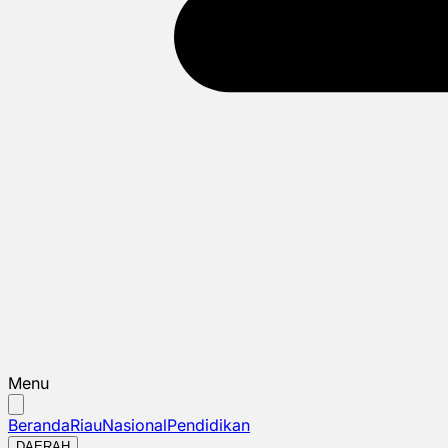
Menu
Beranda
Riau
Nasional
Pendidikan
DAERAH