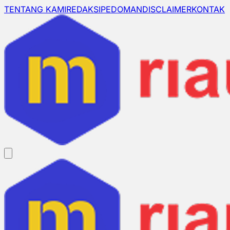
TENTANG KAMI
REDAKSI
PEDOMAN
DISCLAIMER
KONTAK