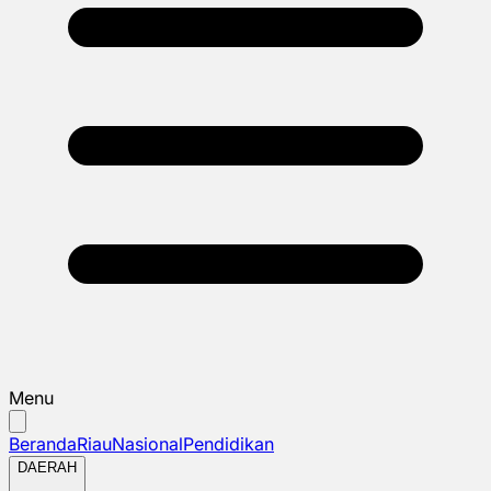
Menu
Beranda
Riau
Nasional
Pendidikan
DAERAH