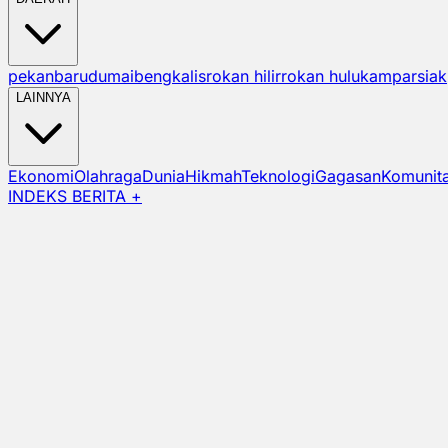
pekanbaru
dumai
bengkalis
rokan hilir
rokan hulu
kampar
siak
LAINNYA
Ekonomi
Olahraga
Dunia
Hikmah
Teknologi
Gagasan
Komunit
INDEKS BERITA +