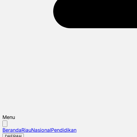
Menu
Beranda
Riau
Nasional
Pendidikan
DAERAH