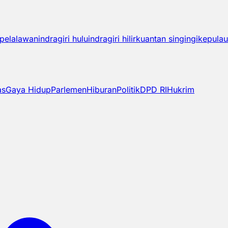
pelalawan
indragiri hulu
indragiri hilir
kuantan singingi
kepulau
as
Gaya Hidup
Parlemen
Hiburan
Politik
DPD RI
Hukrim