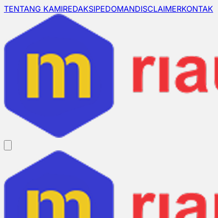
TENTANG KAMI
REDAKSI
PEDOMAN
DISCLAIMER
KONTAK