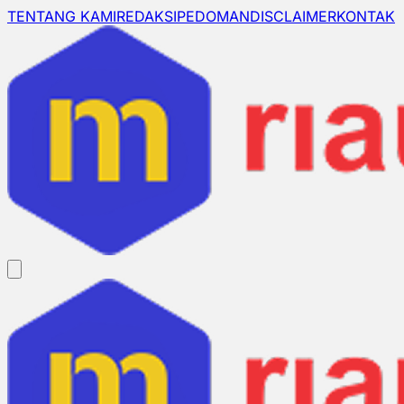
TENTANG KAMI
REDAKSI
PEDOMAN
DISCLAIMER
KONTAK