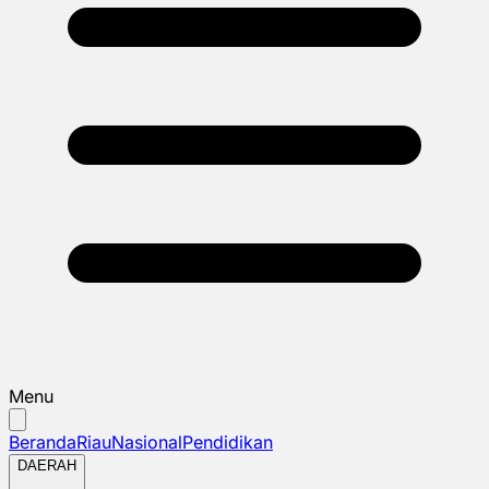
Menu
Beranda
Riau
Nasional
Pendidikan
DAERAH