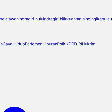
pelalawan
indragiri hulu
indragiri hilir
kuantan singingi
kepulau
as
Gaya Hidup
Parlemen
Hiburan
Politik
DPD RI
Hukrim