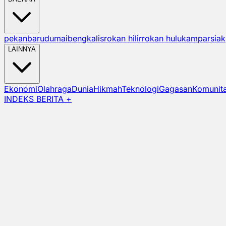
pekanbaru
dumai
bengkalis
rokan hilir
rokan hulu
kampar
siak
LAINNYA
Ekonomi
Olahraga
Dunia
Hikmah
Teknologi
Gagasan
Komunit
INDEKS BERITA +