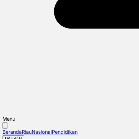
Menu
Beranda
Riau
Nasional
Pendidikan
DAERAH