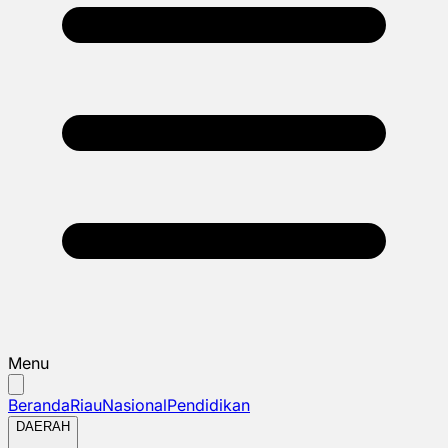
Menu
Beranda
Riau
Nasional
Pendidikan
DAERAH