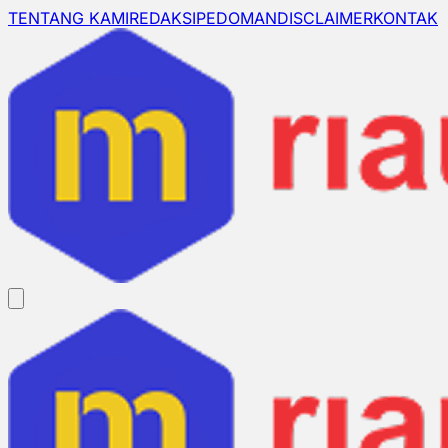
TENTANG KAMI
REDAKSI
PEDOMAN
DISCLAIMER
KONTAK