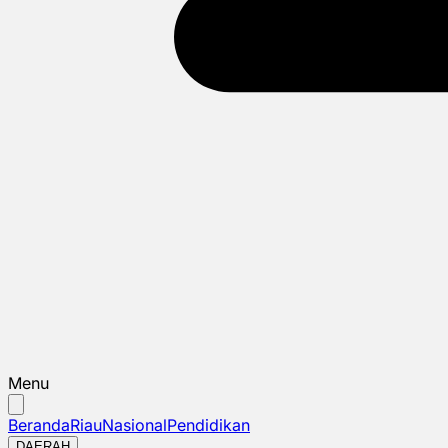
Menu
Beranda
Riau
Nasional
Pendidikan
DAERAH