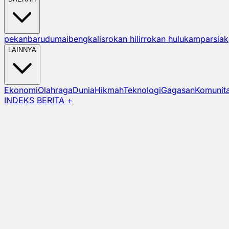
pekanbaru
dumai
bengkalis
rokan hilir
rokan hulu
kampar
siak
LAINNYA
Ekonomi
Olahraga
Dunia
Hikmah
Teknologi
Gagasan
Komunit
INDEKS BERITA +