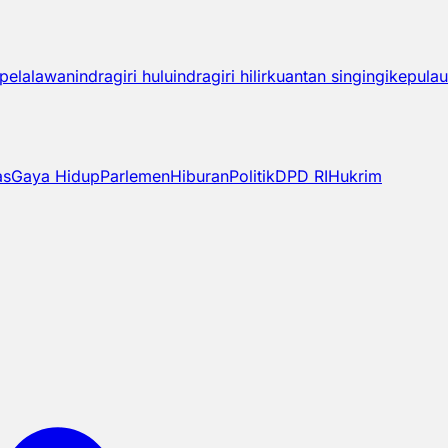
pelalawan
indragiri hulu
indragiri hilir
kuantan singingi
kepulau
as
Gaya Hidup
Parlemen
Hiburan
Politik
DPD RI
Hukrim