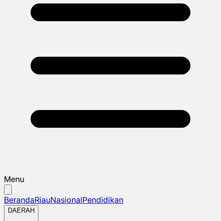
Menu
Beranda
Riau
Nasional
Pendidikan
DAERAH