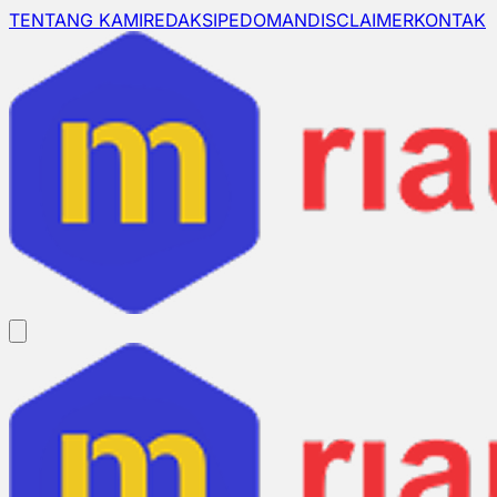
TENTANG KAMI
REDAKSI
PEDOMAN
DISCLAIMER
KONTAK