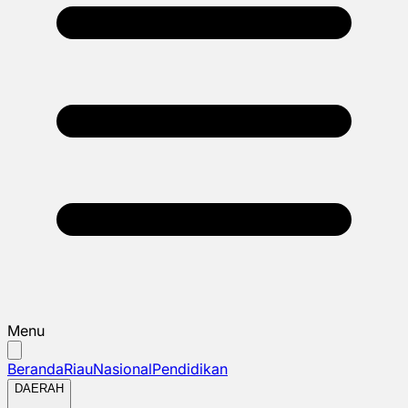
Menu
Beranda
Riau
Nasional
Pendidikan
DAERAH