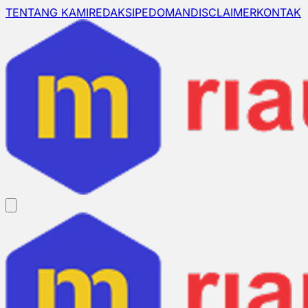
TENTANG KAMI
REDAKSI
PEDOMAN
DISCLAIMER
KONTAK