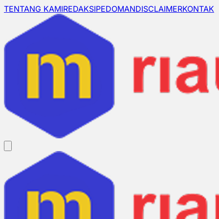
TENTANG KAMI
REDAKSI
PEDOMAN
DISCLAIMER
KONTAK