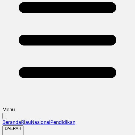
Menu
Beranda
Riau
Nasional
Pendidikan
DAERAH