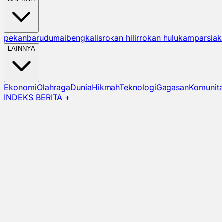
pekanbaru
dumai
bengkalis
rokan hilir
rokan hulu
kampar
siak
LAINNYA
Ekonomi
Olahraga
Dunia
Hikmah
Teknologi
Gagasan
Komunit
INDEKS BERITA +