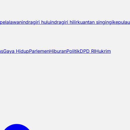
pelalawan
indragiri hulu
indragiri hilir
kuantan singingi
kepulau
as
Gaya Hidup
Parlemen
Hiburan
Politik
DPD RI
Hukrim