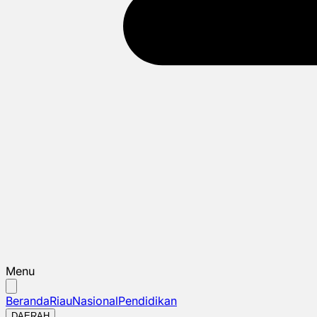
Menu
Beranda
Riau
Nasional
Pendidikan
DAERAH