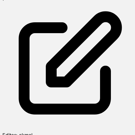
Editor:
akmal