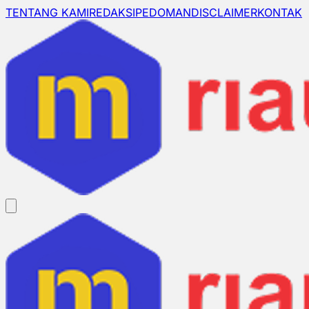
TENTANG KAMI
REDAKSI
PEDOMAN
DISCLAIMER
KONTAK