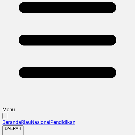
Menu
Beranda
Riau
Nasional
Pendidikan
DAERAH