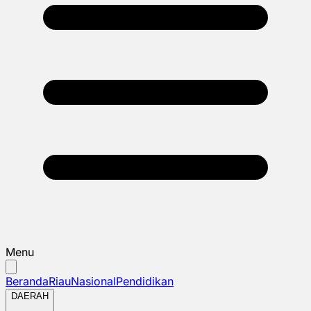
Menu
Beranda
Riau
Nasional
Pendidikan
DAERAH