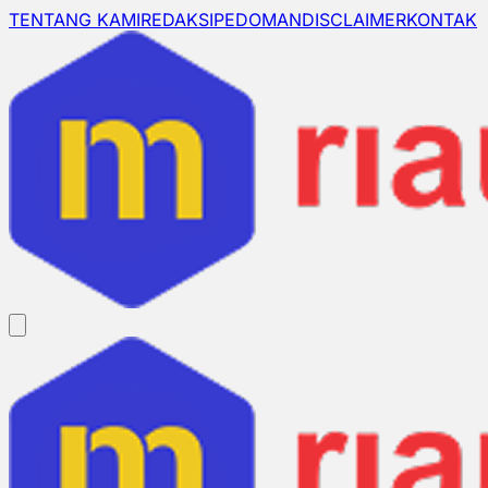
TENTANG KAMI
REDAKSI
PEDOMAN
DISCLAIMER
KONTAK