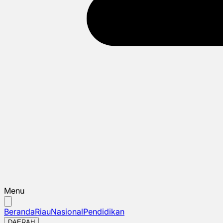
Menu
Beranda
Riau
Nasional
Pendidikan
DAERAH