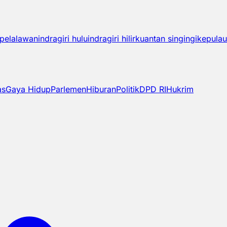
pelalawan
indragiri hulu
indragiri hilir
kuantan singingi
kepulau
as
Gaya Hidup
Parlemen
Hiburan
Politik
DPD RI
Hukrim