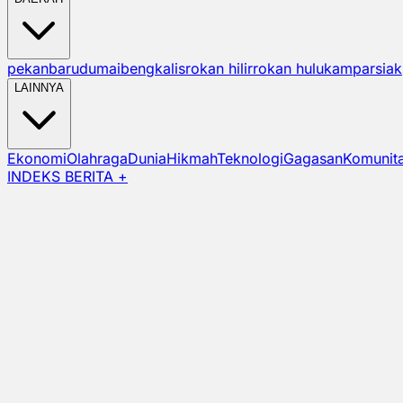
pekanbaru
dumai
bengkalis
rokan hilir
rokan hulu
kampar
siak
LAINNYA
Ekonomi
Olahraga
Dunia
Hikmah
Teknologi
Gagasan
Komunit
INDEKS BERITA +