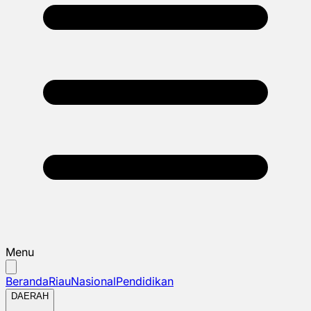
Menu
Beranda
Riau
Nasional
Pendidikan
DAERAH