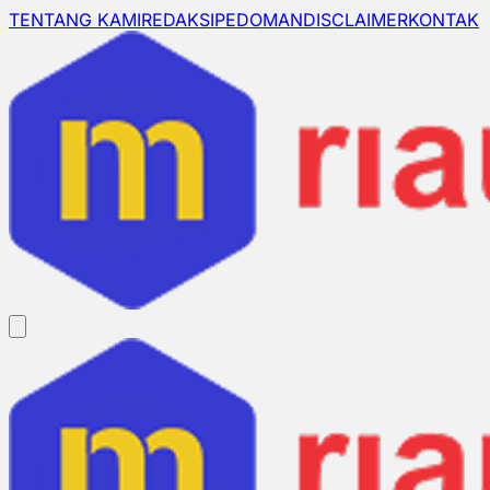
TENTANG KAMI
REDAKSI
PEDOMAN
DISCLAIMER
KONTAK