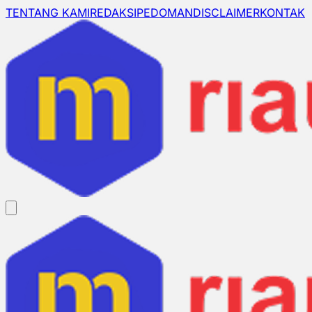
TENTANG KAMI
REDAKSI
PEDOMAN
DISCLAIMER
KONTAK