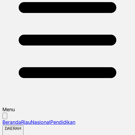
Menu
Beranda
Riau
Nasional
Pendidikan
DAERAH