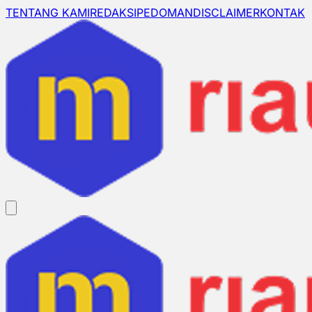
TENTANG KAMI
REDAKSI
PEDOMAN
DISCLAIMER
KONTAK