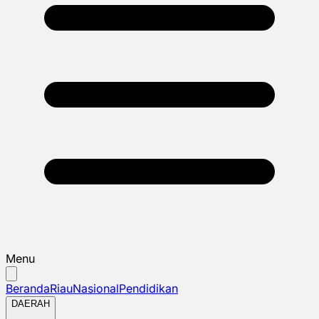
Menu
Beranda
Riau
Nasional
Pendidikan
DAERAH