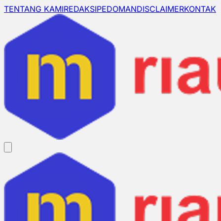
TENTANG KAMI
REDAKSI
PEDOMAN
DISCLAIMER
KONTAK