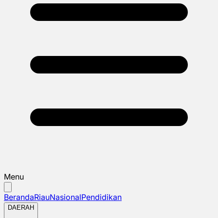
Menu
Beranda
Riau
Nasional
Pendidikan
DAERAH