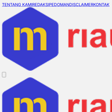
TENTANG KAMI
REDAKSI
PEDOMAN
DISCLAIMER
KONTAK