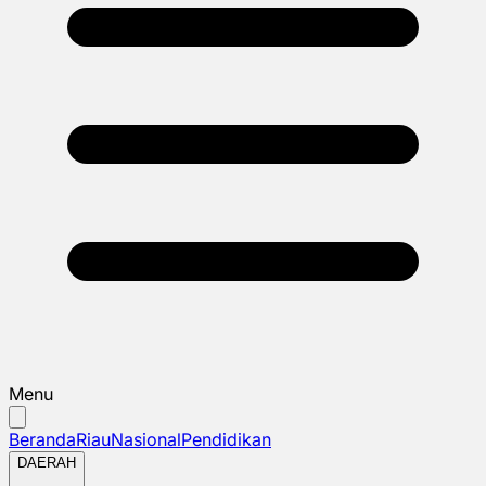
Menu
Beranda
Riau
Nasional
Pendidikan
DAERAH