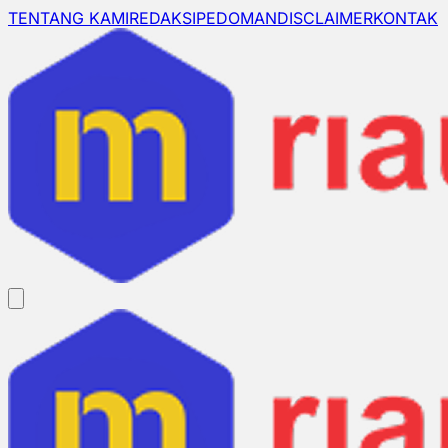
TENTANG KAMI
REDAKSI
PEDOMAN
DISCLAIMER
KONTAK