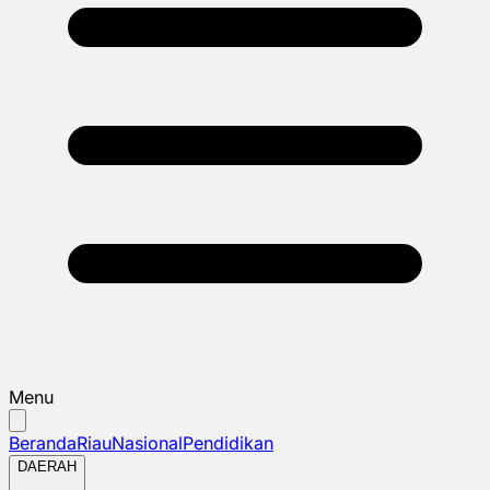
Menu
Beranda
Riau
Nasional
Pendidikan
DAERAH