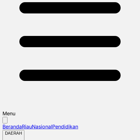
Menu
Beranda
Riau
Nasional
Pendidikan
DAERAH