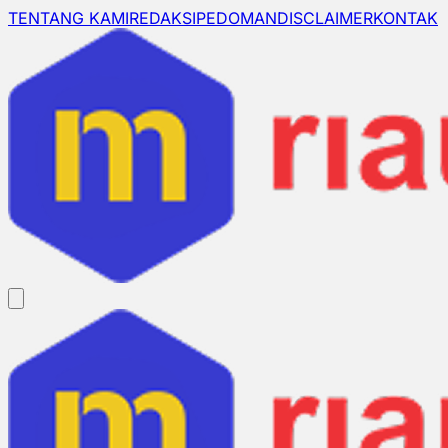
TENTANG KAMI
REDAKSI
PEDOMAN
DISCLAIMER
KONTAK