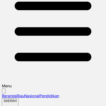
Menu
Beranda
Riau
Nasional
Pendidikan
DAERAH