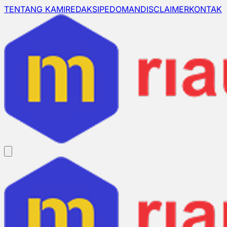
TENTANG KAMI
REDAKSI
PEDOMAN
DISCLAIMER
KONTAK