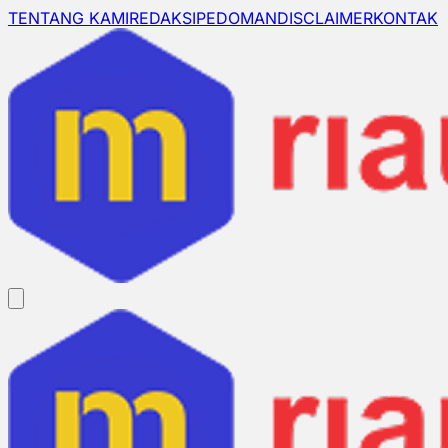
TENTANG KAMI
REDAKSI
PEDOMAN
DISCLAIMER
KONTAK