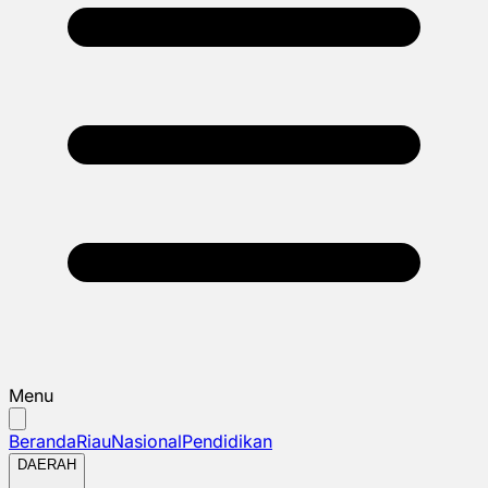
Menu
Beranda
Riau
Nasional
Pendidikan
DAERAH