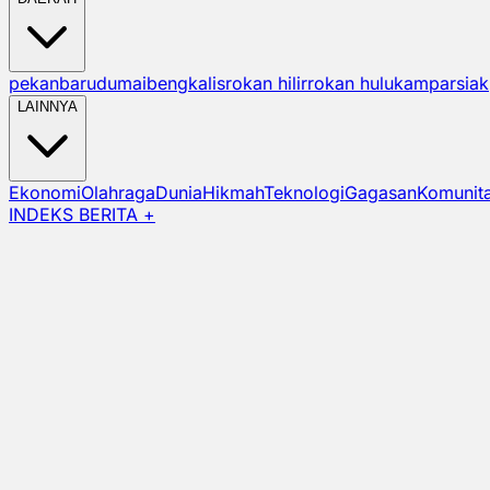
pekanbaru
dumai
bengkalis
rokan hilir
rokan hulu
kampar
siak
LAINNYA
Ekonomi
Olahraga
Dunia
Hikmah
Teknologi
Gagasan
Komunit
INDEKS BERITA +