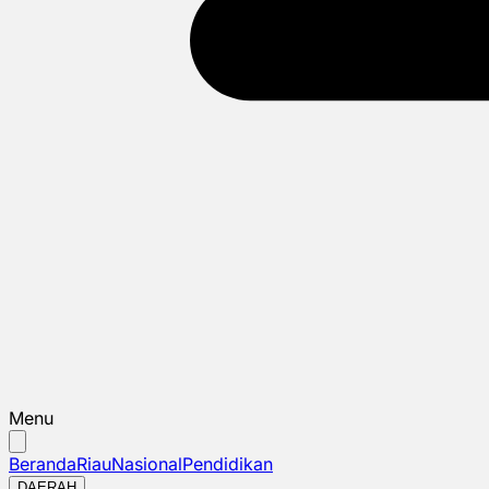
Menu
Beranda
Riau
Nasional
Pendidikan
DAERAH