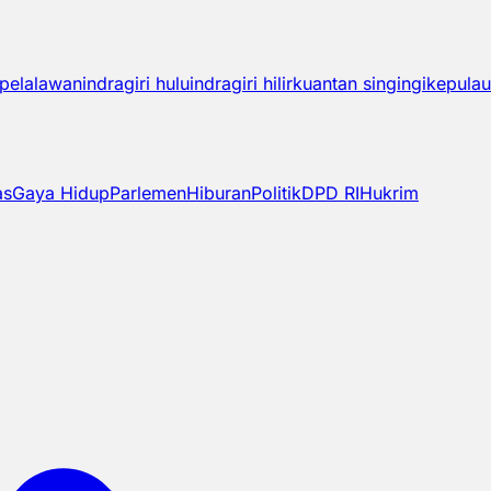
pelalawan
indragiri hulu
indragiri hilir
kuantan singingi
kepulau
as
Gaya Hidup
Parlemen
Hiburan
Politik
DPD RI
Hukrim