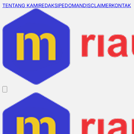
TENTANG KAMI
REDAKSI
PEDOMAN
DISCLAIMER
KONTAK