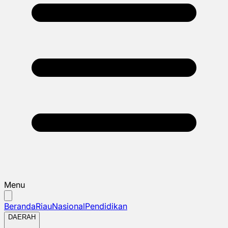
Menu
Beranda
Riau
Nasional
Pendidikan
DAERAH