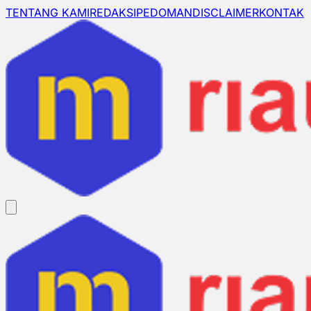
TENTANG KAMI
REDAKSI
PEDOMAN
DISCLAIMER
KONTAK