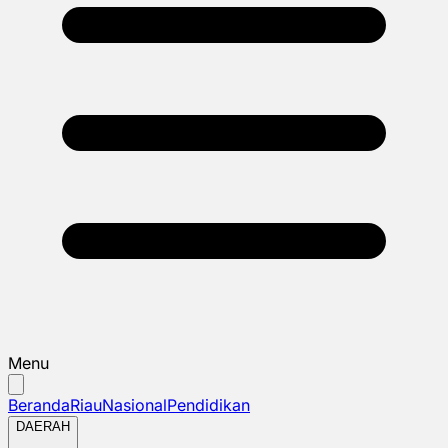
Menu
Beranda
Riau
Nasional
Pendidikan
DAERAH