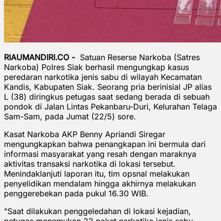
RIAUMANDIRI.CO -
Satuan Reserse Narkoba (Satres
Narkoba) Polres Siak berhasil mengungkap kasus
peredaran narkotika jenis sabu di wilayah Kecamatan
Kandis, Kabupaten Siak. Seorang pria berinisial JP alias
L (38) diringkus petugas saat sedang berada di sebuah
pondok di Jalan Lintas Pekanbaru-Duri, Kelurahan Telaga
Sam-Sam, pada Jumat (22/5) sore.
Kasat Narkoba AKP Benny Apriandi Siregar
mengungkapkan bahwa penangkapan ini bermula dari
informasi masyarakat yang resah dengan maraknya
aktivitas transaksi narkotika di lokasi tersebut.
Menindaklanjuti laporan itu, tim opsnal melakukan
penyelidikan mendalam hingga akhirnya melakukan
penggerebekan pada pukul 16.30 WIB.
"Saat dilakukan penggeledahan di lokasi kejadian,
petugas menemukan 23 paket narkotika jenis sabu