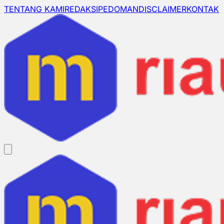
TENTANG KAMI
REDAKSI
PEDOMAN
DISCLAIMER
KONTAK