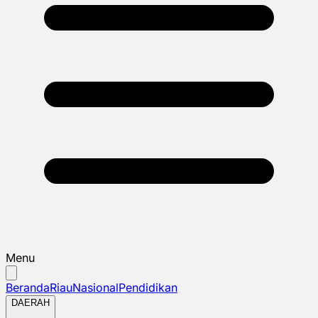
Menu
Beranda
Riau
Nasional
Pendidikan
DAERAH