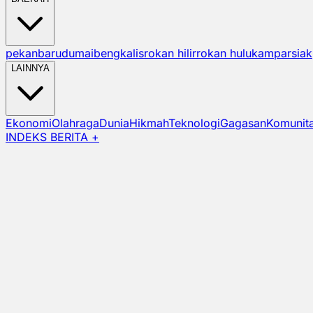
pekanbaru
dumai
bengkalis
rokan hilir
rokan hulu
kampar
siak
LAINNYA
Ekonomi
Olahraga
Dunia
Hikmah
Teknologi
Gagasan
Komunit
INDEKS BERITA +