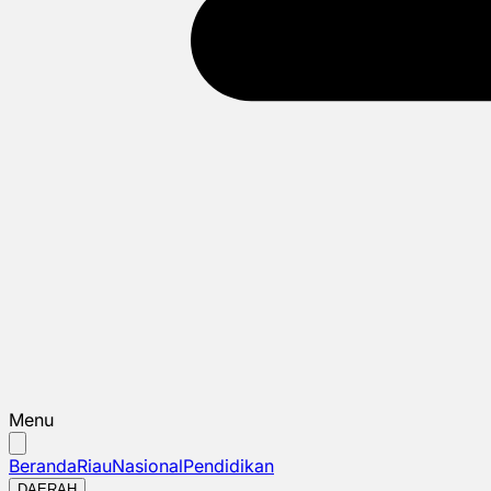
Menu
Beranda
Riau
Nasional
Pendidikan
DAERAH