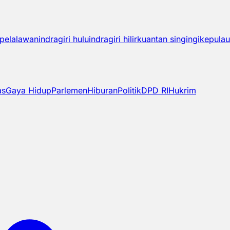
pelalawan
indragiri hulu
indragiri hilir
kuantan singingi
kepulau
as
Gaya Hidup
Parlemen
Hiburan
Politik
DPD RI
Hukrim