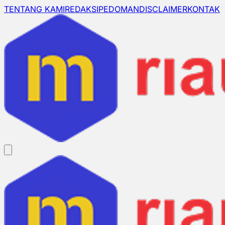
TENTANG KAMI
REDAKSI
PEDOMAN
DISCLAIMER
KONTAK