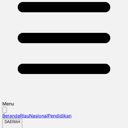
Menu
Beranda
Riau
Nasional
Pendidikan
DAERAH