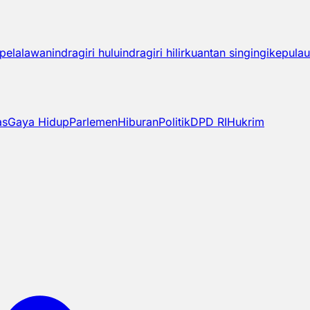
pelalawan
indragiri hulu
indragiri hilir
kuantan singingi
kepulau
as
Gaya Hidup
Parlemen
Hiburan
Politik
DPD RI
Hukrim