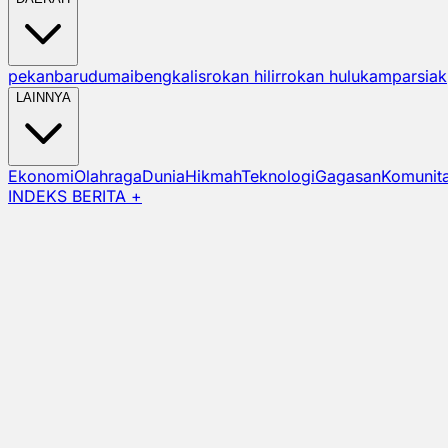
pekanbaru
dumai
bengkalis
rokan hilir
rokan hulu
kampar
siak
LAINNYA
Ekonomi
Olahraga
Dunia
Hikmah
Teknologi
Gagasan
Komunit
INDEKS BERITA +