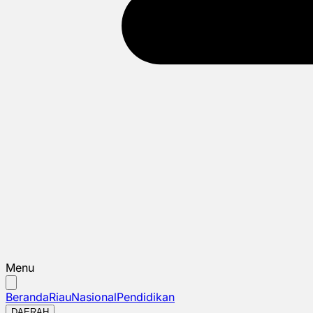
Menu
Beranda
Riau
Nasional
Pendidikan
DAERAH