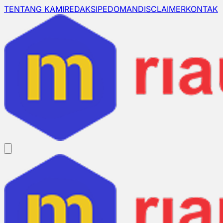
TENTANG KAMI
REDAKSI
PEDOMAN
DISCLAIMER
KONTAK