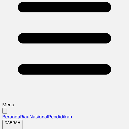
Menu
Beranda
Riau
Nasional
Pendidikan
DAERAH