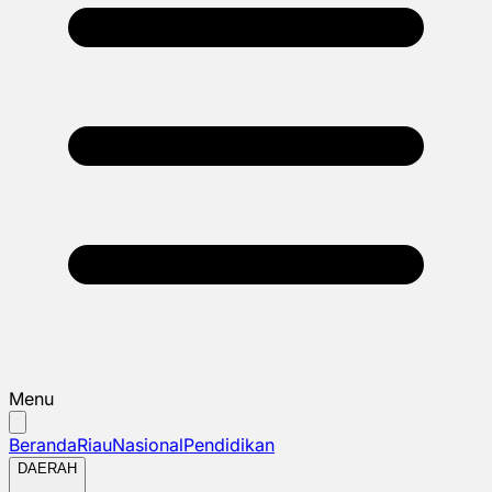
Menu
Beranda
Riau
Nasional
Pendidikan
DAERAH