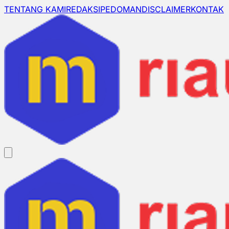
TENTANG KAMI
REDAKSI
PEDOMAN
DISCLAIMER
KONTAK