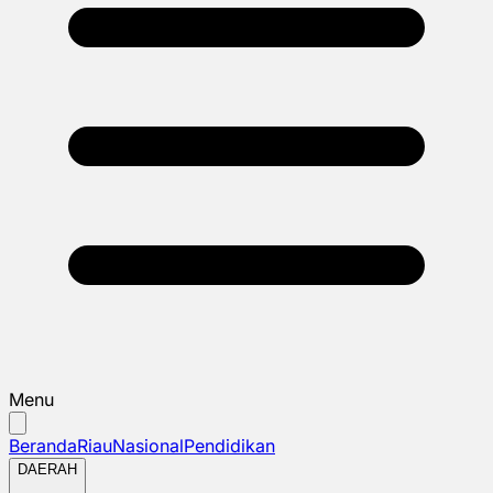
Menu
Beranda
Riau
Nasional
Pendidikan
DAERAH