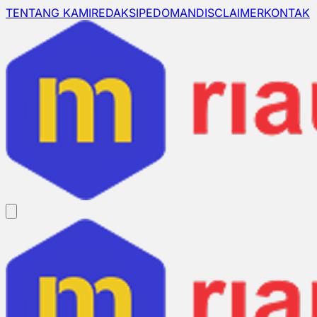
TENTANG KAMI
REDAKSI
PEDOMAN
DISCLAIMER
KONTAK