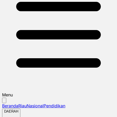
Menu
Beranda
Riau
Nasional
Pendidikan
DAERAH