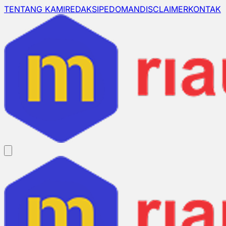
TENTANG KAMI
REDAKSI
PEDOMAN
DISCLAIMER
KONTAK