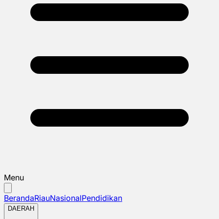
Menu
Beranda
Riau
Nasional
Pendidikan
DAERAH