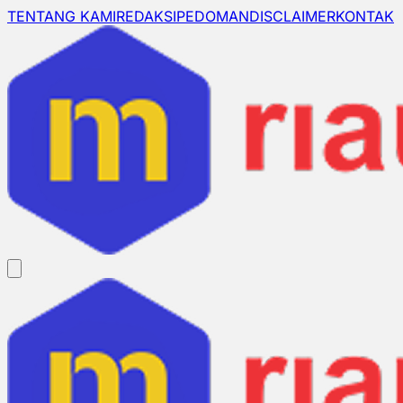
TENTANG KAMI
REDAKSI
PEDOMAN
DISCLAIMER
KONTAK