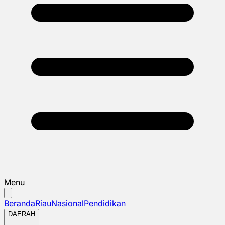
Menu
Beranda
Riau
Nasional
Pendidikan
DAERAH