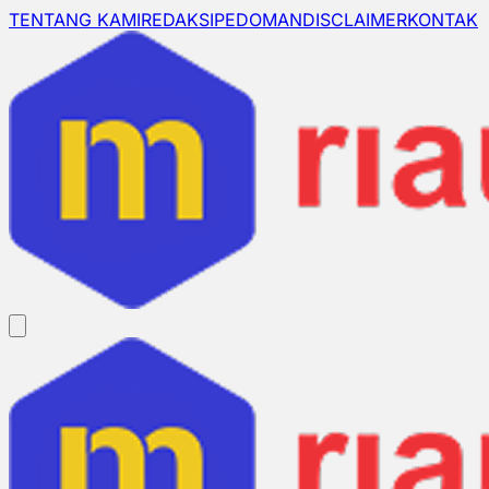
TENTANG KAMI
REDAKSI
PEDOMAN
DISCLAIMER
KONTAK