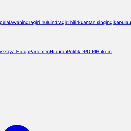
pelalawan
indragiri hulu
indragiri hilir
kuantan singingi
kepulau
as
Gaya Hidup
Parlemen
Hiburan
Politik
DPD RI
Hukrim