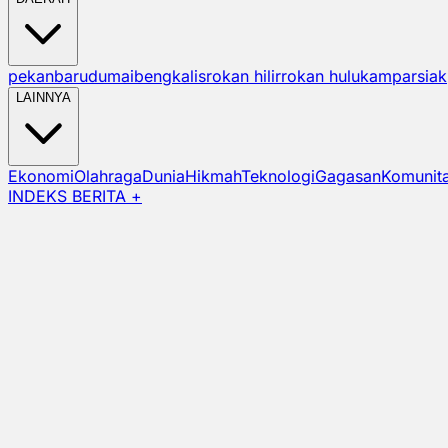
pekanbaru
dumai
bengkalis
rokan hilir
rokan hulu
kampar
siak
LAINNYA
Ekonomi
Olahraga
Dunia
Hikmah
Teknologi
Gagasan
Komunit
INDEKS BERITA +