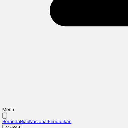
Menu
Beranda
Riau
Nasional
Pendidikan
DAERAH