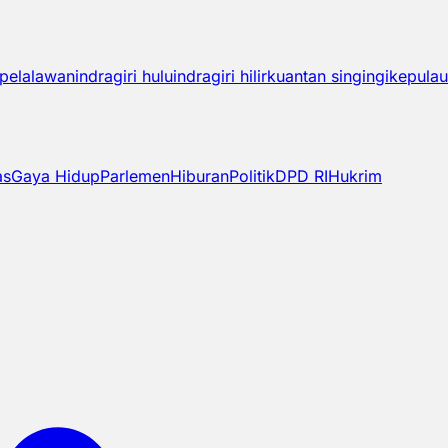
pelalawan
indragiri hulu
indragiri hilir
kuantan singingi
kepulau
as
Gaya Hidup
Parlemen
Hiburan
Politik
DPD RI
Hukrim