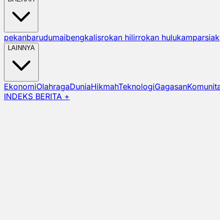
pekanbaru
dumai
bengkalis
rokan hilir
rokan hulu
kampar
siak
LAINNYA
Ekonomi
Olahraga
Dunia
Hikmah
Teknologi
Gagasan
Komunit
INDEKS BERITA +