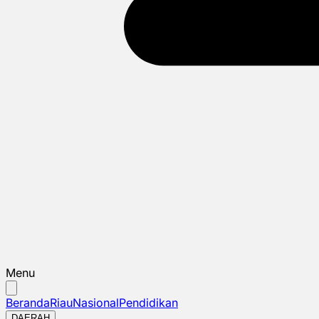
Menu
Beranda
Riau
Nasional
Pendidikan
DAERAH