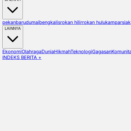
pekanbaru
dumai
bengkalis
rokan hilir
rokan hulu
kampar
siak
LAINNYA
Ekonomi
Olahraga
Dunia
Hikmah
Teknologi
Gagasan
Komunit
INDEKS BERITA +