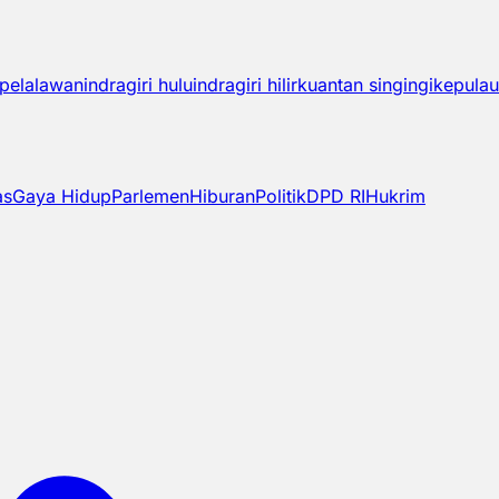
pelalawan
indragiri hulu
indragiri hilir
kuantan singingi
kepulau
as
Gaya Hidup
Parlemen
Hiburan
Politik
DPD RI
Hukrim