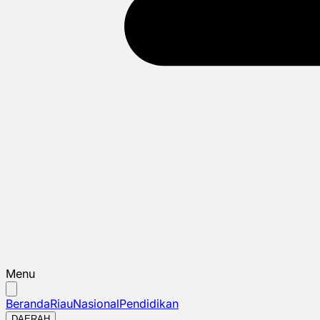
Menu
Beranda
Riau
Nasional
Pendidikan
DAERAH