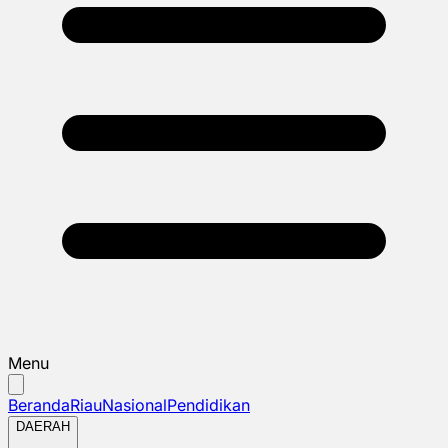
Menu
Beranda
Riau
Nasional
Pendidikan
DAERAH