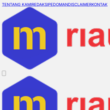
TENTANG KAMI
REDAKSI
PEDOMAN
DISCLAIMER
KONTAK