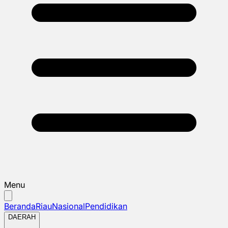
Menu
Beranda
Riau
Nasional
Pendidikan
DAERAH