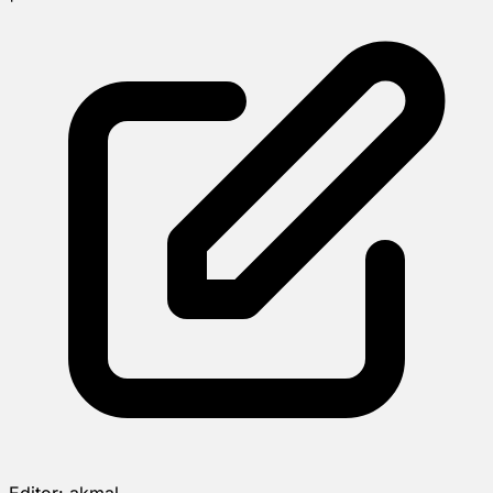
Editor:
akmal