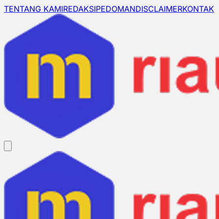
TENTANG KAMI
REDAKSI
PEDOMAN
DISCLAIMER
KONTAK