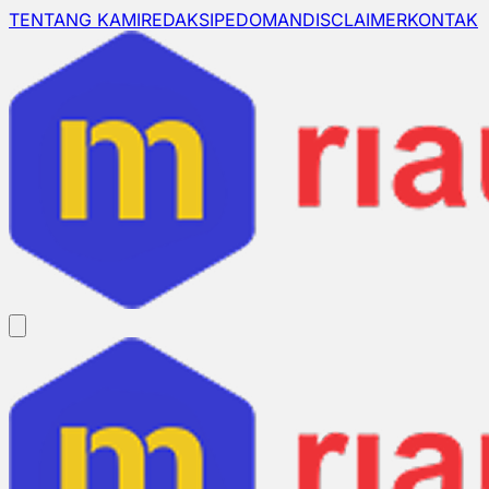
TENTANG KAMI
REDAKSI
PEDOMAN
DISCLAIMER
KONTAK