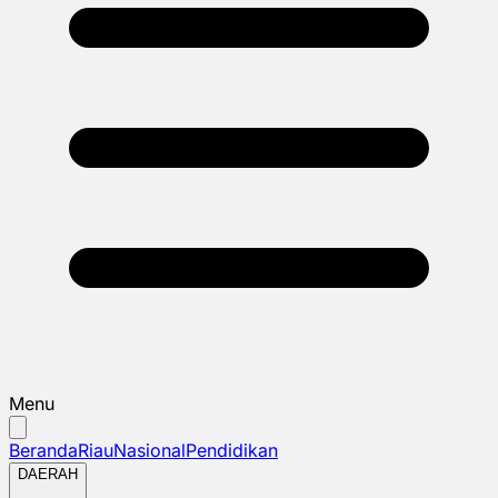
Menu
Beranda
Riau
Nasional
Pendidikan
DAERAH