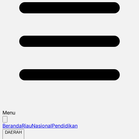
Menu
Beranda
Riau
Nasional
Pendidikan
DAERAH