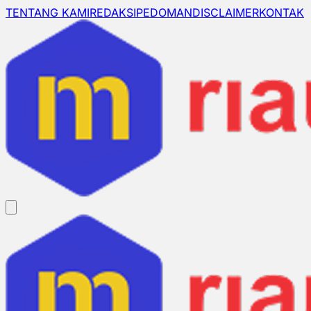
TENTANG KAMI
REDAKSI
PEDOMAN
DISCLAIMER
KONTAK