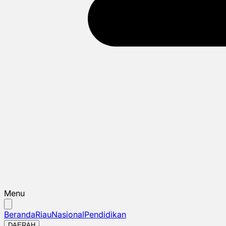
Menu
Beranda
Riau
Nasional
Pendidikan
DAERAH