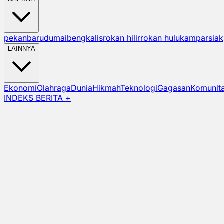
pekanbaru
dumai
bengkalis
rokan hilir
rokan hulu
kampar
siak
LAINNYA
Ekonomi
Olahraga
Dunia
Hikmah
Teknologi
Gagasan
Komunit
INDEKS BERITA +