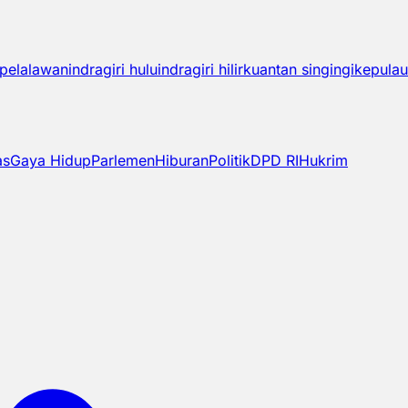
pelalawan
indragiri hulu
indragiri hilir
kuantan singingi
kepulau
as
Gaya Hidup
Parlemen
Hiburan
Politik
DPD RI
Hukrim