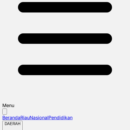
Menu
Beranda
Riau
Nasional
Pendidikan
DAERAH