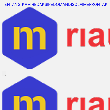
TENTANG KAMI
REDAKSI
PEDOMAN
DISCLAIMER
KONTAK