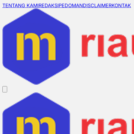
TENTANG KAMI
REDAKSI
PEDOMAN
DISCLAIMER
KONTAK