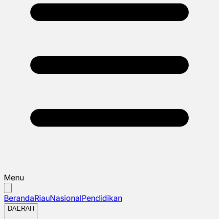
Menu
Beranda
Riau
Nasional
Pendidikan
DAERAH