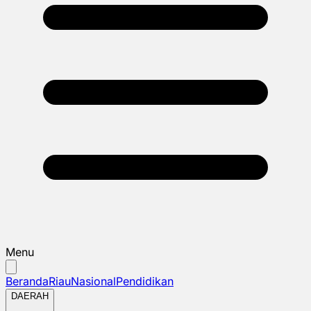
Menu
Beranda
Riau
Nasional
Pendidikan
DAERAH