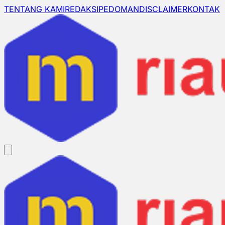
TENTANG KAMI
REDAKSI
PEDOMAN
DISCLAIMER
KONTAK