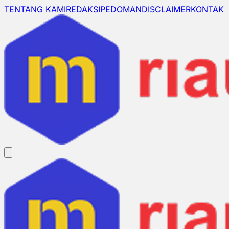
TENTANG KAMI
REDAKSI
PEDOMAN
DISCLAIMER
KONTAK