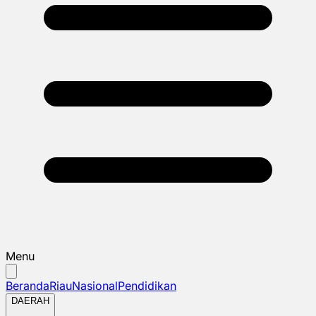
Menu
Beranda
Riau
Nasional
Pendidikan
DAERAH