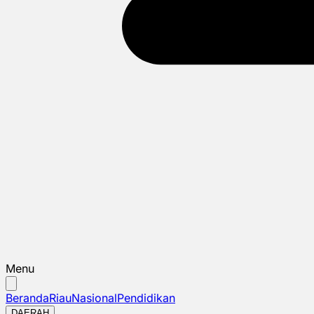
Menu
Beranda
Riau
Nasional
Pendidikan
DAERAH