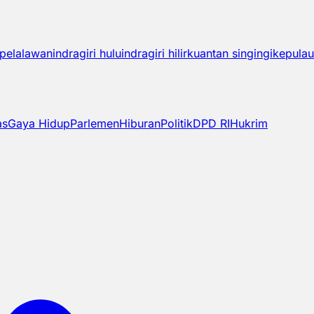
pelalawan
indragiri hulu
indragiri hilir
kuantan singingi
kepulau
as
Gaya Hidup
Parlemen
Hiburan
Politik
DPD RI
Hukrim