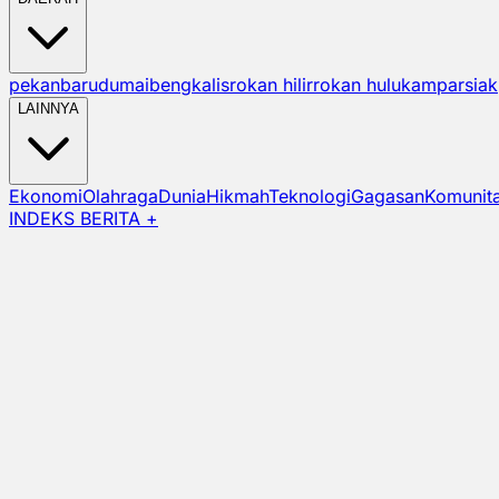
pekanbaru
dumai
bengkalis
rokan hilir
rokan hulu
kampar
siak
LAINNYA
Ekonomi
Olahraga
Dunia
Hikmah
Teknologi
Gagasan
Komunit
INDEKS BERITA +